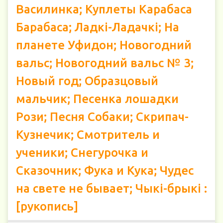
Василинка; Куплеты Карабаса
Барабаса; Ладкі-Ладачкі; На
планете Уфидон; Новогодний
вальс; Новогодний вальс № 3;
Новый год; Образцовый
мальчик; Песенка лошадки
Рози; Песня Собаки; Скрипач-
Кузнечик; Смотритель и
ученики; Снегурочка и
Сказочник; Фука и Кука; Чудес
на свете не бывает; Чыкі-брыкі :
[рукопись]