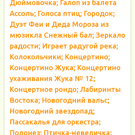
Дюймовочка; Галоп из балета
Ассоль; Голоса птиц; Городок;
Дуэт Феи и Деда Мороза из
мюзикла Снежный бал; Зеркало
радости; Играет радугой река;
Колокольчики; Концертино;
Концертино Жука; Концертино
ухаживания Жука № 12;
Концертное рондо; Лабиринты
Востока; Новогодний вальс;
Новогодний звездопад;
Пассакалья для оркестра;
Полонез; Птичка-невеличка;