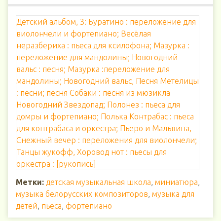
Детский альбом, 3: Буратино : переложение для
виолончели и фортепиано; Весёлая
неразбериха : пьеса для ксилофона; Мазурка :
переложение для мандолины; Новогодний
вальс : песня; Мазурка :переложение для
мандолины; Новогодний вальс, Песня Метелицы
: песни; песня Собаки : песня из мюзикла
Новогодний Звездопад; Полонез : пьеса для
домры и фортепиано; Полька Контрабас : пьеса
для контрабаса и оркестра; Пьеро и Мальвина,
Снежный вечер : переложения для виолончели;
Танцы жукофф, Хоровод нот : пьесы для
оркестра : [рукопись]
Метки:
детская музыкальная школа
,
миниатюра
,
музыка белорусских композиторов
,
музыка для
детей
,
пьеса
,
фортепиано