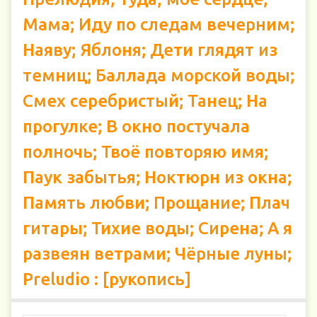
Мама; Иду по следам вечерним;
Наяву; Яблоня; Дети глядят из
темниц; Баллада морской воды;
Смех серебристый; Танец; На
прогулке; В окно постучала
полночь; Твоё повторяю имя;
Паук забытья; Ноктюрн из окна;
Память любви; Прощание; Плач
гитары; Тихие воды; Сирена; А я
развеян ветрами; Чёрные луны;
Preludio : [рукопись]