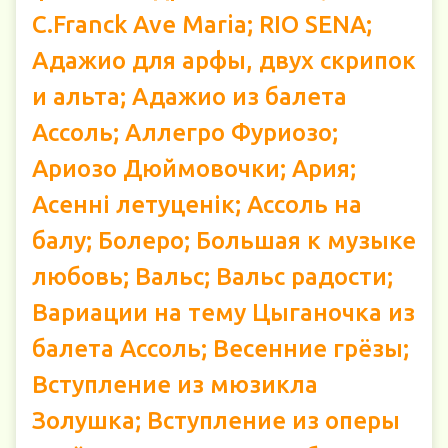
C.Franck Ave Maria; RIO SENA;
Адажио для арфы, двух скрипок
и альта; Адажио из балета
Ассоль; Аллегро Фуриозо;
Ариозо Дюймовочки; Ария;
Асенні летуценік; Ассоль на
балу; Болеро; Большая к музыке
любовь; Вальс; Вальс радости;
Вариации на тему Цыганочка из
балета Ассоль; Весенние грёзы;
Вступление из мюзикла
Золушка; Вступление из оперы