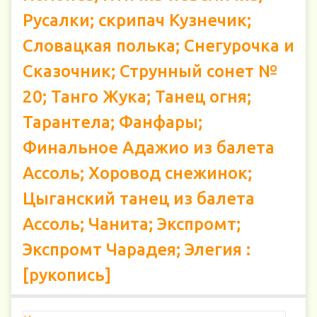
Русалки; скрипач Кузнечик;
Словацкая полька; Снегурочка и
Сказочник; Струнный сонет №
20; Танго Жука; Танец огня;
Тарантела; Фанфары;
Финальное Адажио из балета
Ассоль; Хоровод снежинок;
Цыганский танец из балета
Ассоль; Чанита; Экспромт;
Экспромт Чарадея; Элегия :
[рукопись]