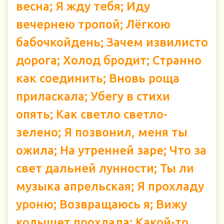
весна; Я жду тебя; Иду
вечернею тропой; Лёгкою
бабочкойдень; Зачем извилисто
дорога; Холод бродит; Странно
как соединить; Вновь роща
приласкала; Убегу в стихи
опять; Как светло светло-
зелено; Я позвонил, меня ты
ожила; На утренней заре; Что за
свет дальней лунности; Ты ли
музыка апрельская; Я прохладу
уроню; Возвращаюсь я; Вижу
колышет прохлада; Какой-то