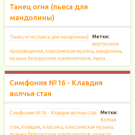
Танец огня (пьеса для
мандолины)
Метки:
Танец огня (пьеса для мандолины)
виртуозное
произведение
,
классическая муызка
,
мандолина
,
музыка белорусских композиторов
,
пьеса
Симфония №16 - Клавдия
волчья стая
Метки:
Симфония №16 - Клавдия волчья стая
Волчья
стая
,
Клавдия
,
классика
,
классическая музыка
,
музыка белорусских композиторов
,
оркестр
,