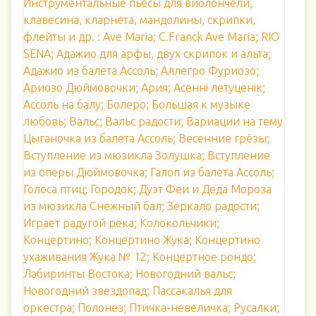
Инструментальные пьесы для виолончели,
клавесина, кларнета, мандолины, скрипки,
флейты и др. : Ave Maria; C.Franck Ave Maria; RIO
SENA; Адажио для арфы, двух скрипок и альта;
Адажио из балета Ассоль; Аллегро Фуриозо;
Ариозо Дюймовочки; Ария; Асенні летуценік;
Ассоль на балу; Болеро; Большая к музыке
любовь; Вальс; Вальс радости; Вариации на тему
Цыганочка из балета Ассоль; Весенние грёзы;
Вступление из мюзикла Золушка; Вступление
из оперы Дюймовочка; Галоп из балета Ассоль;
Голоса птиц; Городок; Дуэт Феи и Деда Мороза
из мюзикла Снежный бал; Зеркало радости;
Играет радугой река; Колокольчики;
Концертино; Концертино Жука; Концертино
ухаживания Жука № 12; Концертное рондо;
Лабиринты Востока; Новогодний вальс;
Новогодний звездопад; Пассакалья для
оркестра; Полонез; Птичка-невеличка; Русалки;