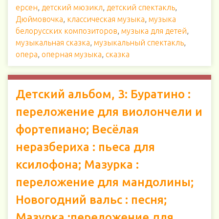
ерсен
,
детский мюзикл
,
детский спектакль
,
Дюймовочка
,
классическая музыка
,
музыка
белорусских композиторов
,
музыка для детей
,
музыкальная сказка
,
музыкальный спектакль
,
опера
,
оперная музыка
,
сказка
Детский альбом, 3: Буратино :
переложение для виолончели и
фортепиано; Весёлая
неразбериха : пьеса для
ксилофона; Мазурка :
переложение для мандолины;
Новогодний вальс : песня;
Мазурка :переложение для