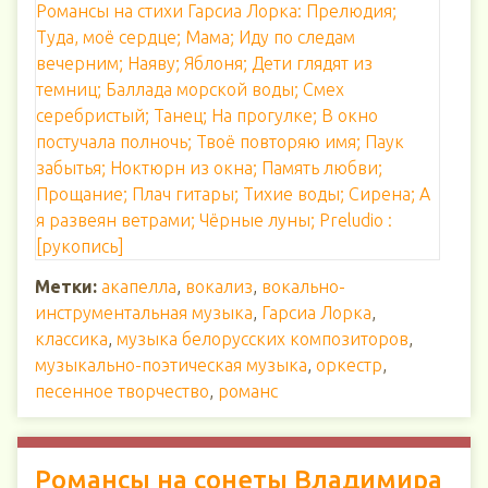
Романсы на стихи Гарсиа Лорка: Прелюдия;
Туда, моё сердце; Мама; Иду по следам
вечерним; Наяву; Яблоня; Дети глядят из
темниц; Баллада морской воды; Смех
серебристый; Танец; На прогулке; В окно
постучала полночь; Твоё повторяю имя; Паук
забытья; Ноктюрн из окна; Память любви;
Прощание; Плач гитары; Тихие воды; Сирена; А
я развеян ветрами; Чёрные луны; Preludio :
[рукопись]
Метки:
акапелла
,
вокализ
,
вокально-
инструментальная музыка
,
Гарсиа Лорка
,
классика
,
музыка белорусских композиторов
,
музыкально-поэтическая музыка
,
оркестр
,
песенное творчество
,
романс
Романсы на сонеты Владимира