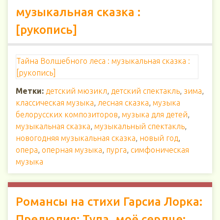
музыкальная сказка :
[рукопись]
Тайна Волшебного леса : музыкальная сказка :
[рукопись]
Метки:
детский мюзикл
,
детский спектакль
,
зима
,
классическая музыка
,
лесная сказка
,
музыка
белорусских композиторов
,
музыка для детей
,
музыкальная сказка
,
музыкальный спектакль
,
новогодняя музыкальная сказка
,
новый год
,
опера
,
оперная музыка
,
пурга
,
симфоническая
музыка
Романсы на стихи Гарсиа Лорка:
Прелюдия; Туда, моё сердце;