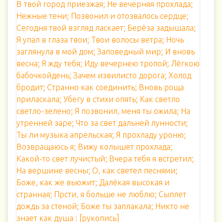
В твой город приезжая; Не вечерняя прохлада;
Нежные тени; Позвонил и отозвалось сердце;
Сегодня твой взгляд ласкает; Берёза задышала;
Я упал в глаза твои; Твои волосы ветра; Ночь
заглянула в мой дом; Заповедный мир; И вновь
весна; Я жду тебя; Иду вечернею тропой; Лёгкою
бабочкойдень; Зачем извилисто дорога; Холод
бродит; Странно как соединить; Вновь роща
приласкала; Убегу в стихи опять; Как светло
светло-зелено; Я позвонил, меня ты ожила; На
утренней заре; Что за свет дальней лунности;
Ты ли музыка апрельская; Я прохладу уроню;
Возвращаюсь я; Вижу колышет прохлада;
Какой-то свет лучистый; Вчера тебя я встретил;
На вершине весны; О, как светел песнями;
Боже, как же вьюжит; Далёкая высокая и
странная; Прсти, я больше не люблю; Сыплет
дождь за стеной; Боже ты заплакала; Никто не
знает как душа : [рукопись]