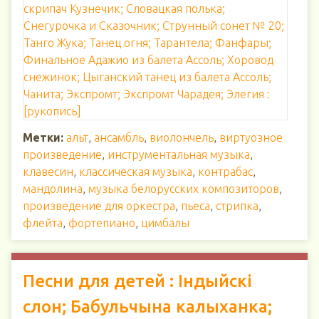
скрипач Кузнечик; Словацкая полька;
Снегурочка и Сказочник; Струнный сонет № 20;
Танго Жука; Танец огня; Тарантела; Фанфары;
Финальное Адажио из балета Ассоль; Хоровод
снежинок; Цыганский танец из балета Ассоль;
Чанита; Экспромт; Экспромт Чарадея; Элегия :
[рукопись]
Метки:
альт
,
ансамбль
,
виолончель
,
виртуозное
произведение
,
инструментальная музыка
,
клавесин
,
классическая музыка
,
контрабас
,
мандолина
,
музыка белорусских композиторов
,
произведение для оркестра
,
пьеса
,
стрипка
,
флейта
,
фортепиано
,
цимбалы
Песни для детей : Індыйскі
слон; Бабульчына калыханка;