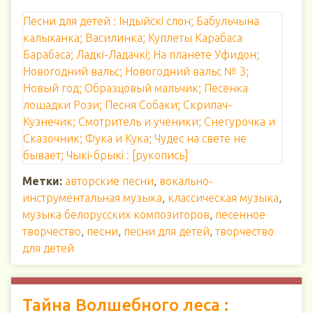
Песни для детей : Індыйскі слон; Бабульчына
калыханка; Василинка; Куплеты Карабаса
Барабаса; Ладкі-Ладачкі; На планете Уфидон;
Новогодний вальс; Новогодний вальс № 3;
Новый год; Образцовый мальчик; Песенка
лошадки Рози; Песня Собаки; Скрипач-
Кузнечик; Смотритель и ученики; Снегурочка и
Сказочник; Фука и Кука; Чудес на свете не
бывает; Чыкі-брыкі : [рукопись]
Метки:
авторские песни
,
вокально-
инструментальная музыка
,
классическая музыка
,
музыка белорусских композиторов
,
песенное
творчество
,
песни
,
песни для детей
,
творчество
для детей
Тайна Волшебного леса :