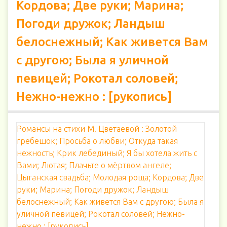
Кордова; Две руки; Марина;
Погоди дружок; Ландыш
белоснежный; Как живется Вам
с другою; Была я уличной
певицей; Рокотал соловей;
Нежно-нежно : [рукопись]
Романсы на стихи М. Цветаевой : Золотой
гребешок; Просьба о любви; Откуда такая
нежность; Крик лебединый; Я бы хотела жить с
Вами; Лютая; Плачьте о мёртвом ангеле;
Цыганская свадьба; Молодая роща; Кордова; Две
руки; Марина; Погоди дружок; Ландыш
белоснежный; Как живется Вам с другою; Была я
уличной певицей; Рокотал соловей; Нежно-
нежно : [рукопись]