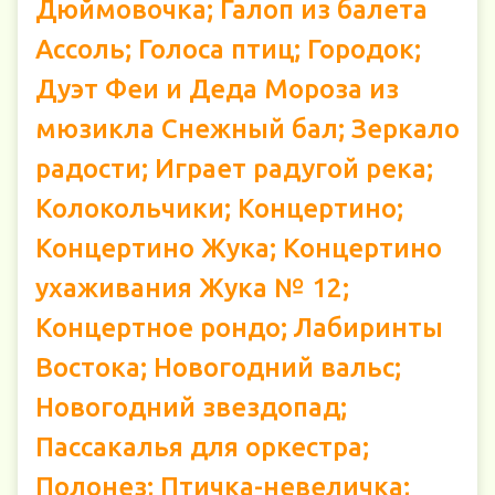
Дюймовочка; Галоп из балета
Ассоль; Голоса птиц; Городок;
Дуэт Феи и Деда Мороза из
мюзикла Снежный бал; Зеркало
радости; Играет радугой река;
Колокольчики; Концертино;
Концертино Жука; Концертино
ухаживания Жука № 12;
Концертное рондо; Лабиринты
Востока; Новогодний вальс;
Новогодний звездопад;
Пассакалья для оркестра;
Полонез; Птичка-невеличка;