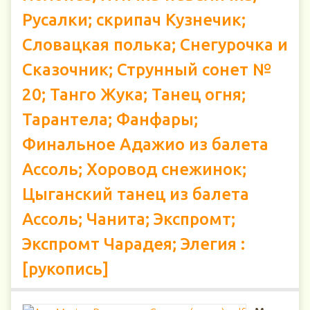
Русалки; скрипач Кузнечик;
Словацкая полька; Снегурочка и
Сказочник; Струнный сонет №
20; Танго Жука; Танец огня;
Тарантела; Фанфары;
Финальное Адажио из балета
Ассоль; Хоровод снежинок;
Цыганский танец из балета
Ассоль; Чанита; Экспромт;
Экспромт Чарадея; Элегия :
[рукопись]