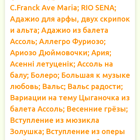
C.Franck Ave Maria; RIO SENA;
Адажио для арфы, двух скрипок
и альта; Адажио из балета
Ассоль; Аллегро Фуриозо;
Ариозо Дюймовочки; Ария;
Асенні летуценік; Ассоль на
балу; Болеро; Большая к музыке
любовь; Вальс; Вальс радости;
Вариации на тему Цыганочка из
балета Ассоль; Весенние грёзы;
Вступление из мюзикла
Золушка; Вступление из оперы