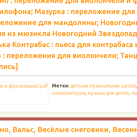
ино : переложение для виолончели и 
ксилофона; Мазурка : переложение дл
переложение для мандолины; Новогод
есня из мюзикла Новогодний Звездопад
а Контрабас : пьеса для контрабаса и
: переложения для виолончели; Танц
пись]
Метки:
детская музыкальная школа
композиторов
,
музыка для детей
,
пь
но, Вальс, Весёлые снеговики, Весен