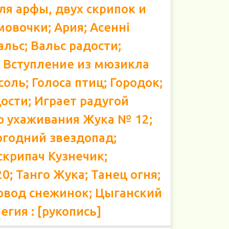
для арфы, двух скрипок и
овочки; Ария; Асенні
альс; Вальс радости;
; Вступление из мюзикла
оль; Голоса птиц; Городок;
ости; Играет радугой
о ухаживания Жука № 12;
огодний звездопад;
скрипач Кузнечик;
; Танго Жука; Танец огня;
овод снежинок; Цыганский
егия : [рукопись]