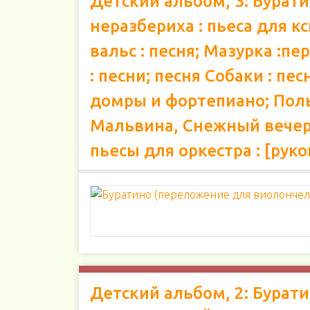
Детский альбом, 3: Бурат
неразбериха : пьеса для 
вальс : песня; Мазурка :
: песни; песня Собаки : п
домры и фортепиано; Польк
Мальвина, Снежный вечер 
пьесы для оркестра : [руко
Детский альбом, 2: Бурати