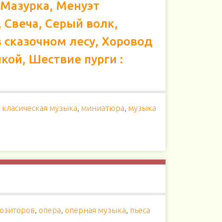
 Мазурка, Менуэт
 Свеча, Серый волк,
в сказочном лесу, Хоровод
кой, Шествие пурги :
,
класическая музыка
,
миниатюра
,
музыка
позиторов
,
опера
,
оперная музыка
,
пьеса