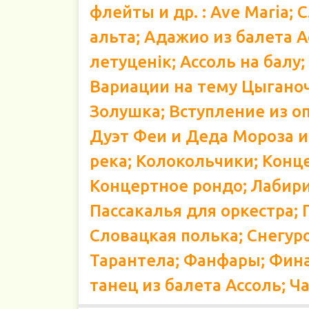
флейты и др. : Ave Maria; 
альта; Адажио из балета 
летуценік; Ассоль на балу
Вариации на тему Цыганоч
Золушка; Вступление из оп
Дуэт Феи и Деда Мороза и
река; Колокольчики; Конц
Концертное рондо; Лабири
Пассакалья для оркестра; 
Словацкая полька; Снегуро
Тарантела; Фанфары; Фина
танец из балета Ассоль; Ча