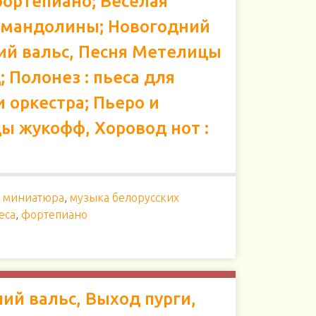
фортепиано; Весёлая
я мандолины; Новогодний
ний вальс, Песня Метелицы
; Полонез : пьеса для
 оркестра; Пьеро и
ы жукофф, Хоровод нот :
,
миниатюра
,
музыка белорусских
еса
,
фортепиано
ний вальс, Выход пурги,