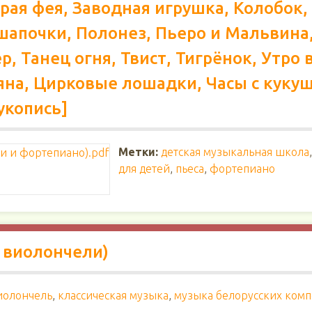
брая фея, Заводная игрушка, Колобок,
шапочки, Полонез, Пьеро и Мальвина,
, Танец огня, Твист, Тигрёнок, Утро 
на, Цирковые лошадки, Часы с кукуш
укопись]
Метки:
детская музыкальная школа
для детей
,
пьеса
,
фортепиано
 виолончели)
иолончель
,
классическая музыка
,
музыка белорусских ком