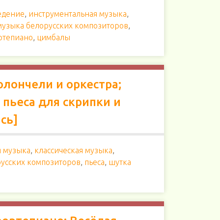
едение
,
инструментальная музыка
,
музыка белорусских композиторов
,
ртепиано
,
цимбалы
олончели и оркестра;
 пьеса для скрипки и
ись]
я музыка
,
классическая музыка
,
усских композиторов
,
пьеса
,
шутка