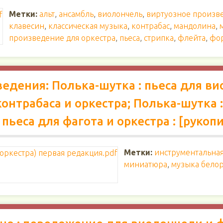
Метки:
альт
,
ансамбль
,
виолончель
,
виртуозное произв
клавесин
,
классическая музыка
,
контрабас
,
мандолина
,
произведение для оркестра
,
пьеса
,
стрипка
,
флейта
,
фо
дения: Полька-шутка : пьеса для ви
контрабаса и оркестра; Полька-шутка :
: пьеса для фагота и оркестра : [рукоп
Метки:
инструментальна
миниатюра
,
музыка белор