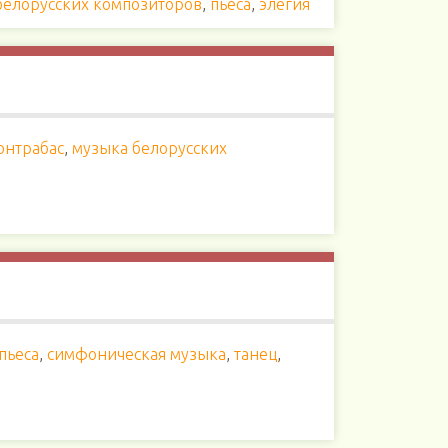
белорусских композиторов
,
пьеса
,
элегия
онтрабас
,
музыка белорусских
пьеса
,
симфоническая музыка
,
танец
,