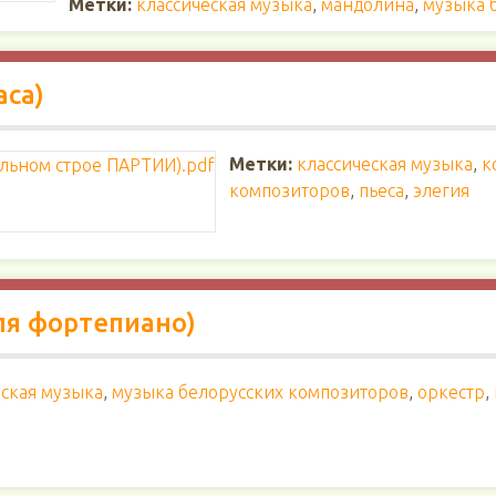
Метки:
классическая музыка
,
мандолина
,
музыка 
аса)
Метки:
классическая музыка
,
к
композиторов
,
пьеса
,
элегия
ля фортепиано)
еская музыка
,
музыка белорусских композиторов
,
оркестр
,