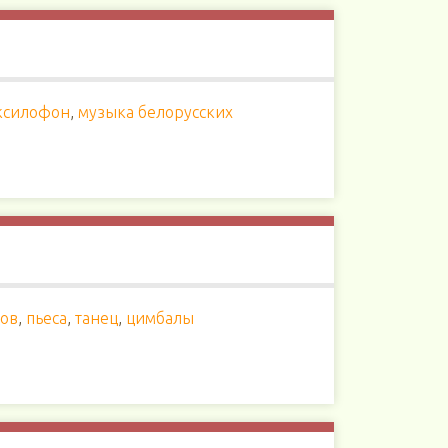
ксилофон
,
музыка белорусских
ров
,
пьеса
,
танец
,
цимбалы