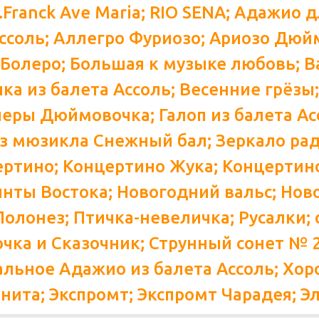
C.Franck Ave Maria; RIO SENA; Адажио 
Ассоль; Аллегро Фуриозо; Ариозо Дюйм
; Болеро; Большая к музыке любовь; В
ка из балета Ассоль; Весенние грёзы
еры Дюймовочка; Галоп из балета Асс
з мюзикла Снежный бал; Зеркало рад
ертино; Концертино Жука; Концертин
нты Востока; Новогодний вальс; Нов
Полонез; Птичка-невеличка; Русалки; 
чка и Сказочник; Струнный сонет № 20
льное Адажио из балета Ассоль; Хор
нита; Экспромт; Экспромт Чарадея; Эл