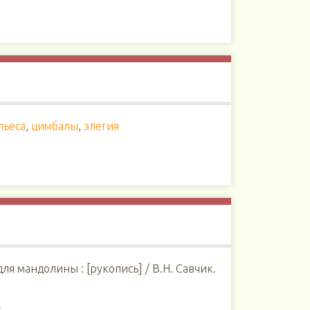
пьеса
,
цимбалы
,
элегия
для мандолины : [рукопись] / В.Н. Савчик.