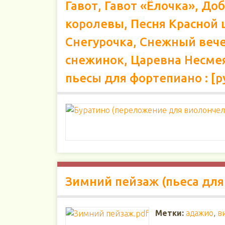
Гавот, Гавот «Ёлочка», До
королевы, Песня Красной 
Снегурочка, Снежный вечер
снежинок, Царевна Несмея
пьесы для фортепиано : [р
Зимний пейзаж (пьеса для
Метки:
адажио
,
в