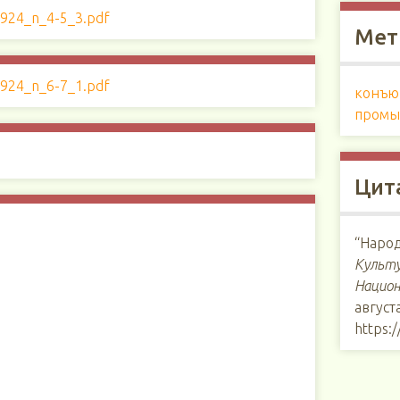
Мет
конъю
промы
Цит
“Народ
Культу
Национ
августа
https: