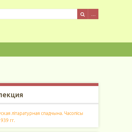
лекция
ская літаратурная спадчына. Часопісы
939 гг.