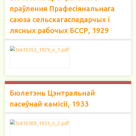
праўлення Прафесіянальнага
саюза сельскагаспадарчых і
лясных рабочых БССР, 1929
Бюлетэнь Цэнтральнай
пасеўнай камісіі, 1933