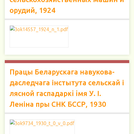
орудий, 1924
Працы Беларускага навукова-
даследчага інстытута сельскай і
лясной гаспадаркi iмя У. І.
Леніна пры СНК БССР, 1930