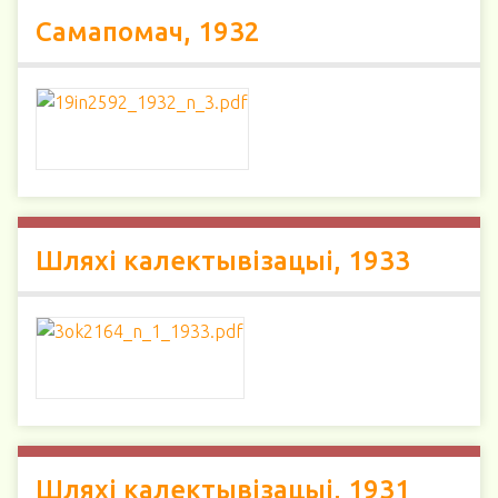
Самапомач, 1932
Шляхі калектывізацыі, 1933
Шляхі калектывізацыі, 1931