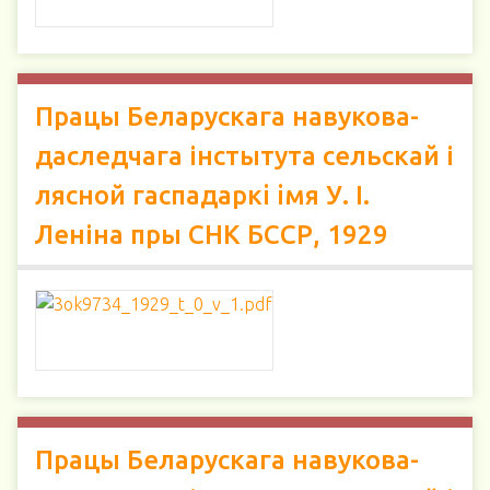
Працы Беларускага навукова-
даследчага інстытута сельскай і
лясной гаспадаркi iмя У. І.
Леніна пры СНК БССР, 1929
Працы Беларускага навукова-