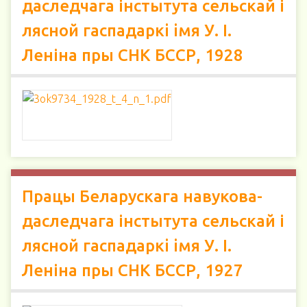
даследчага інстытута сельскай і
лясной гаспадаркi iмя У. І.
Леніна пры СНК БССР, 1928
Працы Беларускага навукова-
даследчага інстытута сельскай і
лясной гаспадаркi iмя У. І.
Леніна пры СНК БССР, 1927