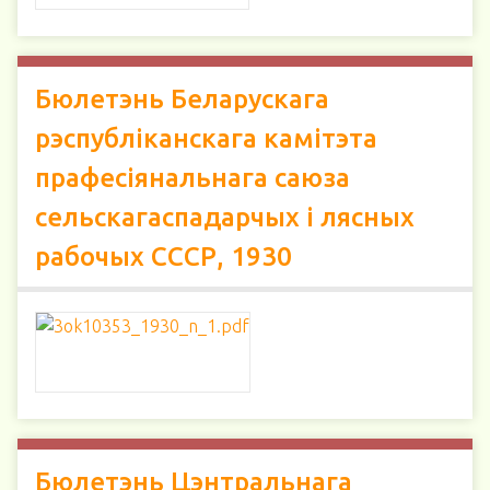
Бюлетэнь Беларускага
рэспубліканскага камітэта
прафесіянальнага саюза
сельскагаспадарчых і лясных
рабочых СССР, 1930
Бюлетэнь Цэнтральнага