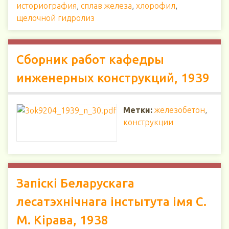
историография
,
сплав железа
,
хлорофил
,
щелочной гидролиз
Сборник работ кафедры
инженерных конструкций, 1939
Метки:
железобетон
,
конструкции
Запіскі Беларускага
лесатэхнічнага інстытута імя С.
М. Кірава, 1938