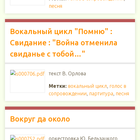
песня
Вокальный цикл "Помню" :
Свидание : "Война отменила
свиданье с тобой…"
текст В. Орлова
Метки:
вокальный цикл
,
голос в
сопровождении
,
партитура
,
песня
Вокруг да около
оркестровка Ю. Бельзацкого