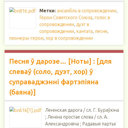
Метки:
ансамбль в сопровождении
,
Герои Советского Союза
,
голос в
сопровождении
,
дуэт в
сопровождении
,
кантата
,
песня
,
пионеры-герои
,
хор в сопровождении
Песня ў дарозе… [Ноты] : [для
спеваў (соло, дуэт, хор) ў
суправаджэнні фартэпіяна
(баяна)]
Ленінская дарога / сл. Г. Бураўкіна
; Леніна простае слова / сл. А.
Александровіча ; Радавыя партыі