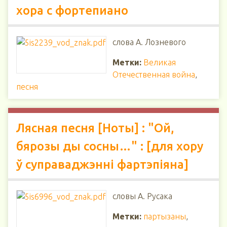
хора с фортепиано
слова А. Лозневого
Метки:
Великая
Отечественная война
,
песня
Лясная песня [Ноты] : "Ой,
бярозы ды сосны…" : [для хору
ў суправаджэнні фартэпіяна]
словы А. Русака
Метки:
партызаны
,