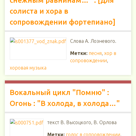
снежным равнинам…" : [для
солиста и хора в
сопровождении фортепиано]
Слова А. Лозневого.
Метки:
песня
,
хор в
сопровождении
,
хоровая музыка
Вокальный цикл "Помню" :
Огонь : "В холода, в холода…"
текст В. Высоцкого, В. Орлова
Метки:
голос в сопровождении
,