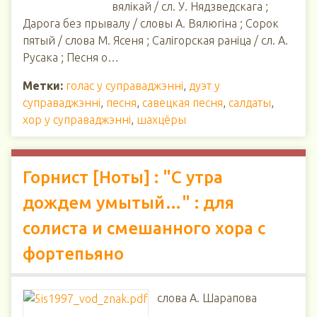
вялікай / сл. У. Нядзведскага ;
Дарога без прывалу / словы А. Вялюгіна ; Сорок
пятый / слова М. Ясеня ; Салігорская раніца / сл. А.
Русака ; Песня о…
Метки:
голас у суправаджэнні
,
дуэт у
суправаджэнні
,
песня
,
савецкая песня
,
салдаты
,
хор у суправаджэнні
,
шахцёры
Горнист [Ноты] : "С утра
дождем умытый…" : для
солиста и смешанного хора с
фортепьяно
слова А. Шарапова