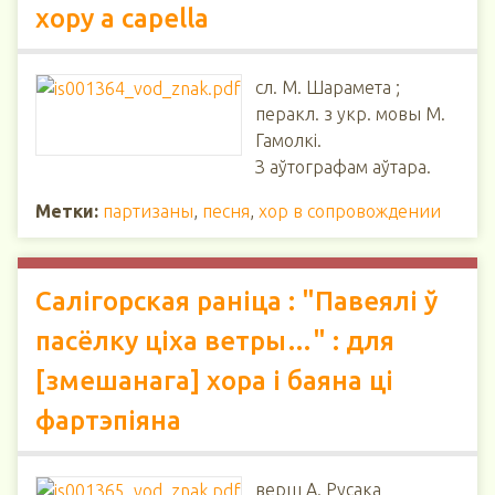
хору a capella
сл. М. Шарамета ;
перакл. з укр. мовы М.
Гамолкі.
З аўтографам аўтара.
Метки:
партизаны
,
песня
,
хор в сопровождении
Салігорская раніца : "Павеялі ў
пасёлку ціха ветры…" : для
[змешанага] хора і баяна ці
фартэпіяна
верш А. Русака