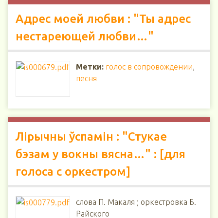
Адрес моей любви : "Ты адрес
нестареющей любви…"
Метки:
голос в сопровождении
,
песня
Лірычны ўспамін : "Стукае
бэзам у вокны вясна…" : [для
голоса с оркестром]
слова П. Макаля ; оркестровка Б.
Райского