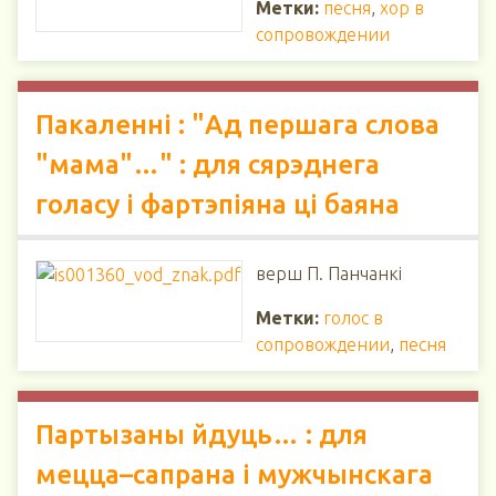
Метки:
песня
,
хор в
сопровождении
Пакаленні : "Ад першага слова
"мама"…" : для сярэднега
голасу і фартэпіяна ці баяна
верш П. Панчанкі
Метки:
голос в
сопровождении
,
песня
Партызаны йдуць… : для
мецца–сапрана і мужчынскага