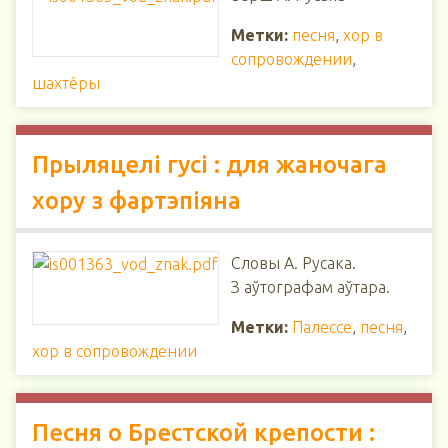
Метки:
песня
,
хор в
сопровождении
,
шахтёры
Прыляцелі гусі : для жаночага
хору з фартэпіяна
Словы А. Русака.
З аўтографам аўтара.
Метки:
Палессе
,
песня
,
хор в сопровождении
Песня о Брестской крепости :