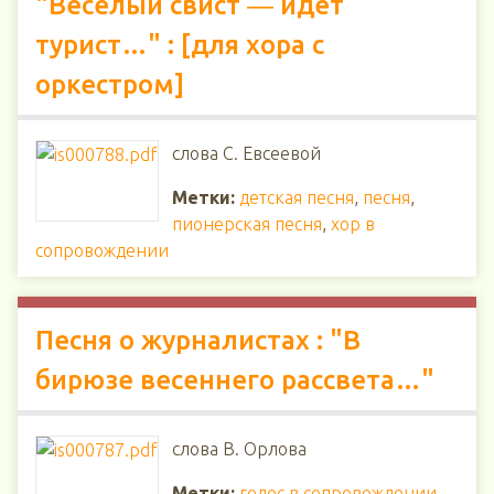
"Веселый свист ― идет
турист…" : [для хора с
оркестром]
слова С. Евсеевой
Метки:
детская песня
,
песня
,
пионерская песня
,
хор в
сопровождении
Песня о журналистах : "В
бирюзе весеннего рассвета…"
слова В. Орлова
Метки:
голос в сопровождении
,