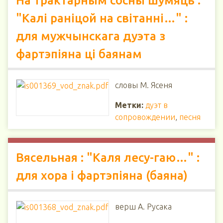
На трактарным сосны шумяць :
"Калі раніцой на світанні…" :
для мужчынскага дуэта з
фартэпіяна ці баянам
словы М. Ясеня
Метки:
дуэт в
сопровождении
,
песня
Вясельная : "Каля лесу-гаю…" :
для хора і фартэпіяна (баяна)
верш А. Русака