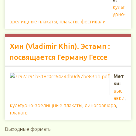
культ
урно-
зрелищные плакаты
,
плакаты
,
фестивали
Хин (Vladimir Khin). Эстамп :
посвящается Герману Гессе
Мет
ки:
выст
авки
,
культурно-зрелищные плакаты
,
линогравюра
,
плакаты
Выходные форматы