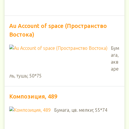
Au Account of space (Пространство
Востока)
Бум
ага,
акв
аре
ль, тушь; 50*75
Композиция, 489
Бумага, цв. мелки; 55*74