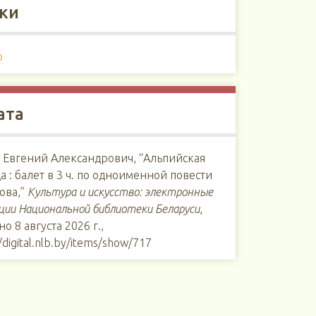
ки
р
ата
 Евгений Александрович, “Альпийская
а : балет в 3 ч. по одноименной повести
ова,”
Культура и искусство: электронные
ции Национальной библиотеки Беларуси
,
но 8 августа 2026 г.,
/digital.nlb.by/items/show/717