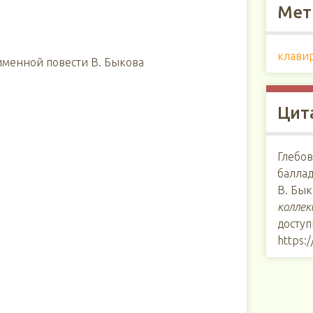
Мет
клави
оименной повести В. Быкова
Цит
Глебов
баллад
В. Бык
коллек
доступ
https:/