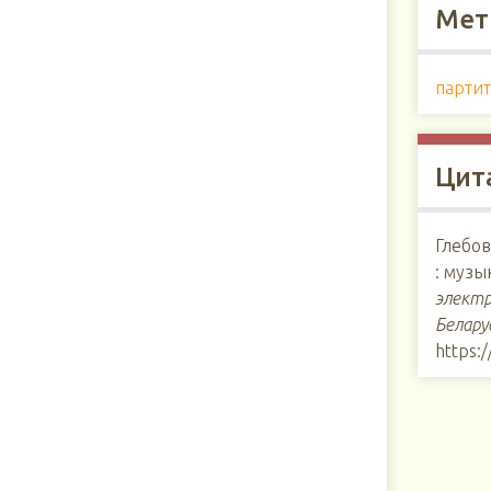
Мет
парти
Цит
Глебов
: музы
электр
Белару
https:/