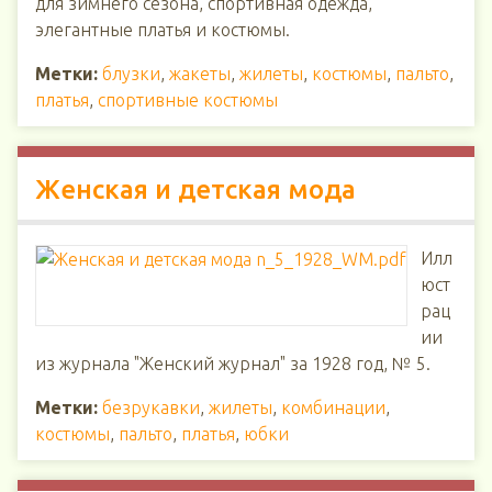
для зимнего сезона, спортивная одежда,
элегантные платья и костюмы.
Метки:
блузки
,
жакеты
,
жилеты
,
костюмы
,
пальто
,
платья
,
спортивные костюмы
Женская и детская мода
Илл
юст
рац
ии
из журнала "Женский журнал" за 1928 год, № 5.
Метки:
безрукавки
,
жилеты
,
комбинации
,
костюмы
,
пальто
,
платья
,
юбки