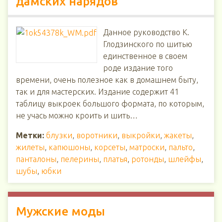
дамских нарядов
Данное руководство К.
Глодзинского по шитью
единственное в своем
роде издание того
времени, очень полезное как в домашнем быту,
так и для мастерских. Издание содержит 41
таблицу выкроек большого формата, по которым,
не учась можно кроить и шить…
Метки:
блузки
,
воротники
,
выкройки
,
жакеты
,
жилеты
,
капюшоны
,
корсеты
,
матроски
,
пальто
,
панталоны
,
пелерины
,
платья
,
ротонды
,
шлейфы
,
шубы
,
юбки
Мужские моды