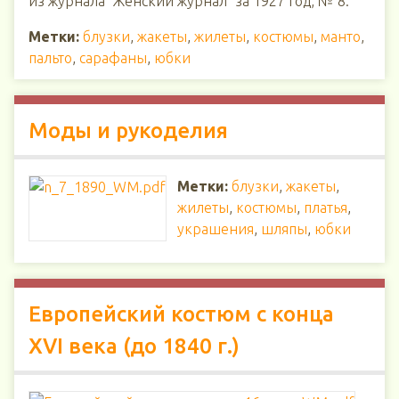
из журнала "Женский журнал" за 1927 год, № 8.
Метки:
блузки
,
жакеты
,
жилеты
,
костюмы
,
манто
,
пальто
,
сарафаны
,
юбки
Моды и рукоделия
Метки:
блузки
,
жакеты
,
жилеты
,
костюмы
,
платья
,
украшения
,
шляпы
,
юбки
Европейский костюм с конца
XVI века (до 1840 г.)