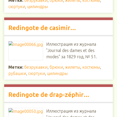
Метки:
безрукавки
,
брюки
,
жилеты
,
костюмы
,
сюртуки
,
цилиндры
Redingote de casimir…
Иллюстрация из журнала
"Journal des dames et des
modes" за 1829 год, № 51.
Метки:
безрукавки
,
брюки
,
жилеты
,
костюмы
,
рубашки
,
сюртуки
,
цилиндры
Redingote de drap-zéphir…
Иллюстрация из журнала