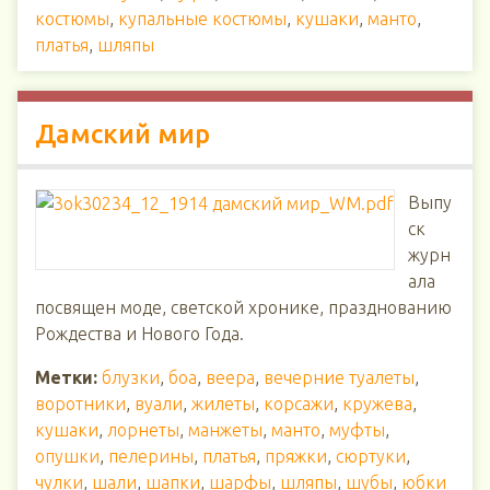
костюмы
,
купальные костюмы
,
кушаки
,
манто
,
платья
,
шляпы
Дамский мир
Выпу
ск
журн
ала
посвящен моде, светской хронике, празднованию
Рождества и Нового Года.
Метки:
блузки
,
боа
,
веера
,
вечерние туалеты
,
воротники
,
вуали
,
жилеты
,
корсажи
,
кружева
,
кушаки
,
лорнеты
,
манжеты
,
манто
,
муфты
,
опушки
,
пелерины
,
платья
,
пряжки
,
сюртуки
,
чулки
,
шали
,
шапки
,
шарфы
,
шляпы
,
шубы
,
юбки