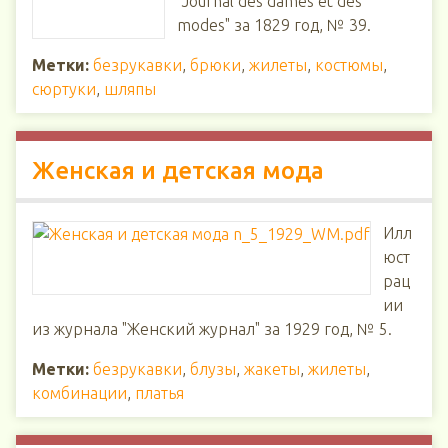
"Journal des dames et des
modes" за 1829 год, № 39.
Метки:
безрукавки
,
брюки
,
жилеты
,
костюмы
,
сюртуки
,
шляпы
Женская и детская мода
Илл
юст
рац
ии
из журнала "Женский журнал" за 1929 год, № 5.
Метки:
безрукавки
,
блузы
,
жакеты
,
жилеты
,
комбинации
,
платья