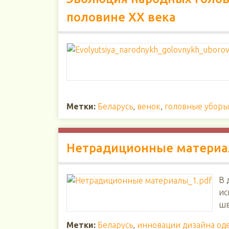
половине ХХ века
Метки:
Беларусь
,
венок
,
головные уборы
Нетрадиционные материал
В 
ис
шв
Метки:
Беларусь
,
инновации дизайна од