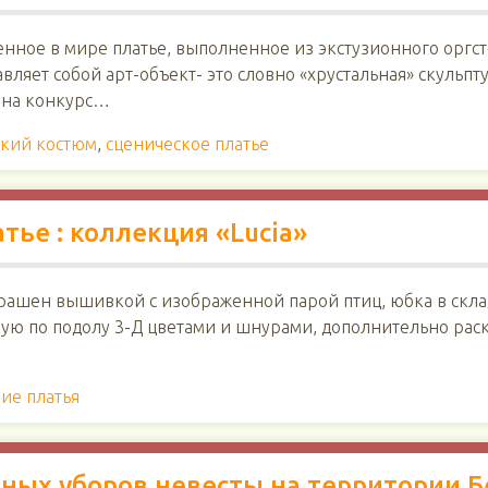
нное в мире платье, выполненное из экстузионного оргст
ляет собой арт-объект- это словно «хрустальная» скульпту
 на конкурс…
ский костюм
,
сценическое платье
тье : коллекция «Lucia»
крашен вышивкой с изображенной парой птиц, юбка в скл
ю по подолу 3-Д цветами и шнурами, дополнительно раск
ие платья
ых уборов невесты на территории Б