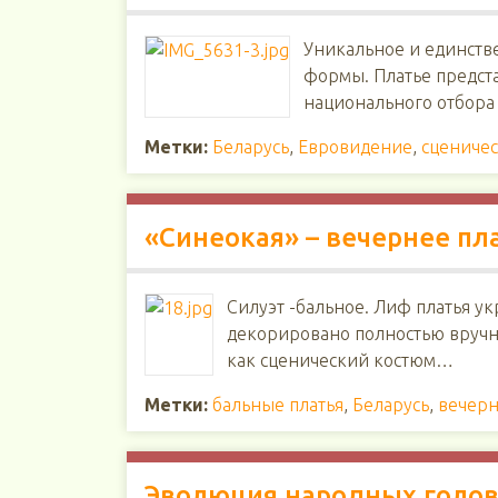
Уникальное и единстве
формы. Платье представ
национального отбора
Метки:
Беларусь
,
Евровидение
,
сцениче
«Синеокая» – вечернее пла
Силуэт -бальное. Лиф платья у
декорировано полностью вручну
как сценический костюм…
Метки:
бальные платья
,
Беларусь
,
вечерн
Эволюция народных головн