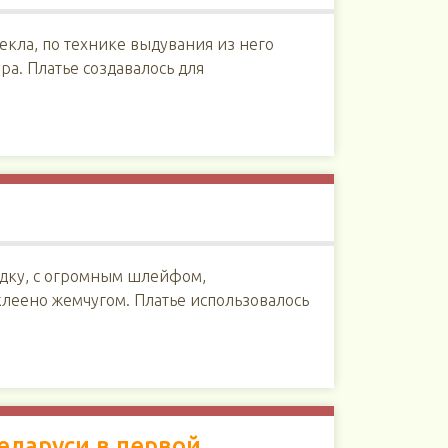
екла, по технике выдувания из него
ра. Платье создавалось для
адку, с огромным шлейфом,
леено жемчугом. Платье использовалось
еларуси в первой