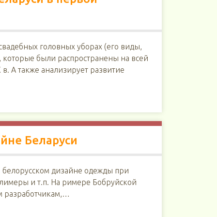
свадебных головных уборах (его виды,
 которые были распространены на всей
в. А также анализирует развитие
йне Беларуси
в белорусском дизайне одежды при
лимеры и т.п. На римере Бобруйской
м разработчикам,…