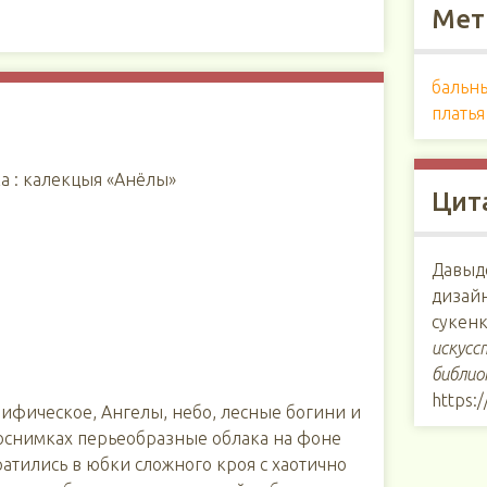
Мет
бальны
платья
ка : калекцыя «Анёлы»
Цит
Давыд
дизайн
сукенк
искусс
библио
https:
ифическое, Ангелы, небо, лесные богини и
тоснимках перьеобразные облака на фоне
атились в юбки сложного кроя с хаотично