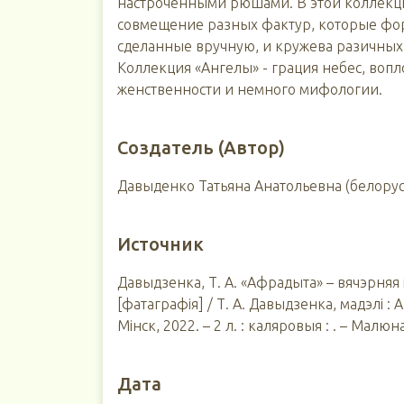
настроченными рюшами. В этой коллекци
совмещение разных фактур, которые форм
сделанные вручную, и кружева разичных
Коллекция «Ангелы» - грация небес, вопл
женственности и немного мифологии.
Создатель (Автор)
Давыденко Татьяна Анатольевна (белору
Источник
Давыдзенка, Т. А. «Афрадыта» – вячэрняя 
[фатаграфія] / Т. А. Давыдзенка, мадэлі : А
Мінск, 2022. – 2 л. : каляровыя : . – Малю
Дата