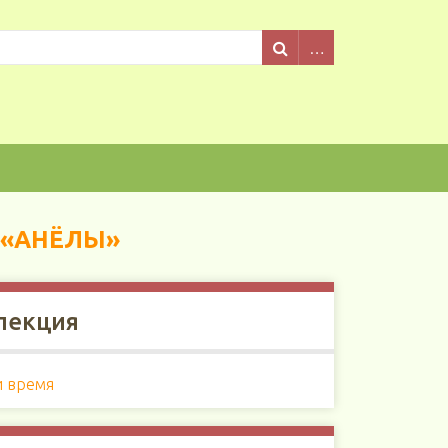
 «АНЁЛЫ»
лекция
и время