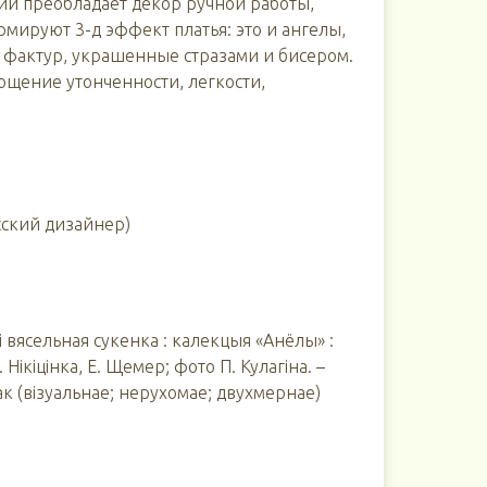
и преобладает декор ручной работы,
ируют 3-д эффект платья: это и ангелы,
 фактур, украшенные стразами и бисером.
ощение утонченности, легкости,
сский дизайнер)
і вясельная сукенка : калекцыя «Анёлы» :
. Нікіцінка, Е. Щемер; фото П. Кулагіна. –
нак (візуальнае; нерухомае; двухмернае)