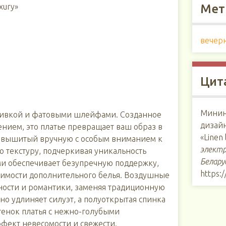
xury»
Мет
вечер
Цит
Минин
шивкой и фатовыми шлейфами. Созданное
дизайн
ением, это платье превращает ваш образ в
«Linen 
, вышитый вручную с особым вниманием к
электр
 текстуру, подчеркивая уникальность
Белару
ми обеспечивает безупречную поддержку,
https:
димости дополнительного белья. Воздушные
ости и романтики, заменяя традиционную
но удлиняет силуэт, а полуоткрытая спинка
тенок платья с нежно-голубыми
фект невесомости и свежести.