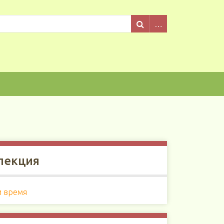
лекция
и время