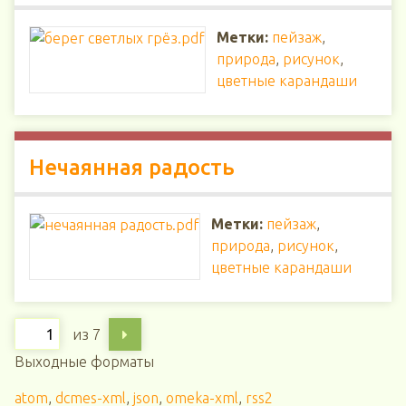
Метки:
пейзаж
,
природа
,
рисунок
,
цветные карандаши
Нечаянная радость
Метки:
пейзаж
,
природа
,
рисунок
,
цветные карандаши
из 7
Выходные форматы
atom
,
dcmes-xml
,
json
,
omeka-xml
,
rss2