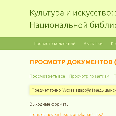
Культура и искусство
Национальной библи
Просмотр коллекций
Выставки
Ко
ПРОСМОТР ДОКУМЕНТОВ (
Просмотреть все
Просмотр по меткам
П
Предмет точно "Ахова здароўя і медыцынскі
Выходные форматы
atom
,
dcmes-xml
,
json
,
omeka-xml
,
rss2